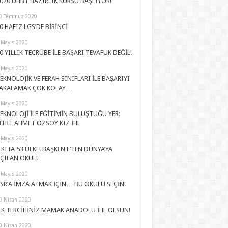
020 DHBT HAZIRLIK KURSU BAŞLIYOR!
0 Temmuz 2020
0 HAFIZ LGS’DE BİRİNCİ
 Mayıs 2020
0 YILLIK TECRÜBE İLE BAŞARI TEVAFUK DEĞİL!
 Mayıs 2020
EKNOLOJİK VE FERAH SINIFLARI İLE BAŞARIYI
AKALAMAK ÇOK KOLAY…
 Mayıs 2020
EKNOLOJİ İLE EĞİTİMİN BULUŞTUĞU YER:
EHİT AHMET ÖZSOY KIZ İHL
 Mayıs 2020
 KITA 53 ÜLKE! BAŞKENT’TEN DÜNYA’YA
ÇILAN OKUL!
 Mayıs 2020
SR’A İMZA ATMAK İÇİN… BU OKULU SEÇİN!
0 Nisan 2020
LK TERCİHİNİZ MAMAK ANADOLU İHL OLSUN!
0 Nisan 2020