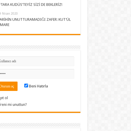
FTARA KUDÜS’TEYİZ SİZİ DE BEKLERİZ!
9 Nisan 2020
ARİHİN UNUTTURAMADIĞI ZAFER: KUT’ÜL
MARE
Beni Hatırla
yıt ol
freni mi unuttun?