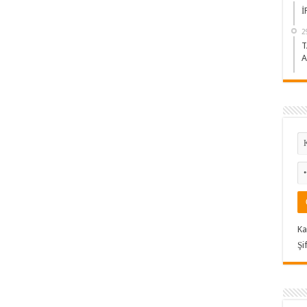
İ
2
T
A
Ka
Şi