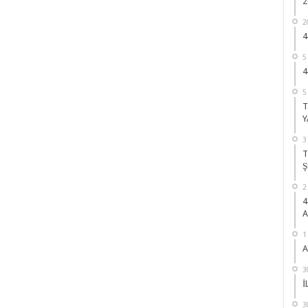
2
2
4
5
4
5
T
Y
3
T
Ş
2
4
A
1
A
3
İ
3