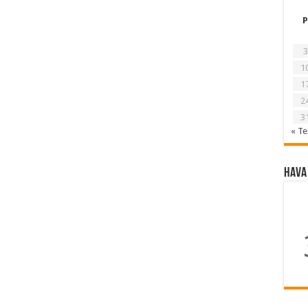
P
3
1
1
2
3
« T
Hava