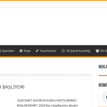
Ajandam
Kitap
Yazarlarımız
28 Şubat Karanlığı
Biz K
REKL
BİSM
 BAŞLIYOR!
2020 DHBT HAZIRLIK KURSU KAYITLARIMIZ
BAŞLADI!DHBT 2020 Kurs kayıtlarımız devam