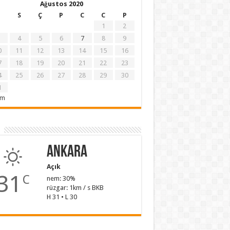
Ağustos 2020
S
Ç
P
C
C
P
1
2
4
5
6
7
8
9
0
11
12
13
14
15
16
7
18
19
20
21
22
23
4
25
26
27
28
29
30
1
em
Ankara
Açık
31
C
nem: 30%
rüzgar: 1km / s BKB
H 31 • L 30