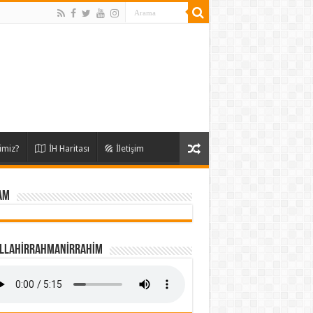
imiz?
İH Haritası
İletişim
AM
İLLAHİRRAHMANİRRAHİM