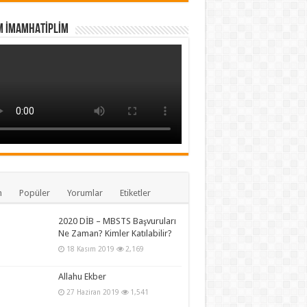
M İMAMHATİPLİM
n
Popüler
Yorumlar
Etiketler
2020 DİB – MBSTS Başvuruları
Ne Zaman? Kimler Katılabilir?
18 Kasım 2019
2,169
Allahu Ekber
27 Haziran 2019
1,541