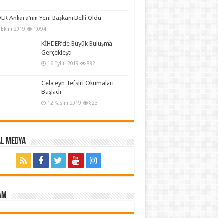
R Ankara’nın Yeni Başkanı Belli Oldu
 Ekim 2019
1,094
KİHDER’de Büyük Buluşma
Gerçekleşti
16 Eylül 2019
882
Celaleyn Tefsiri Okumaları
Başladı
12 Kasım 2019
823
al Medya
AM