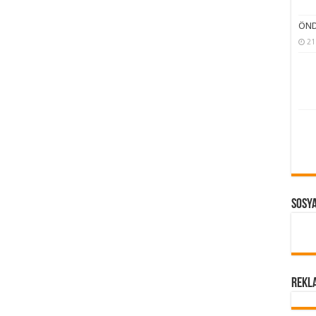
ÖNDE
21
Sosy
REKL