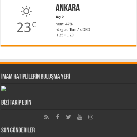
Ankara
Açık
23
C
nem: 47%
rüzgar: 1km / s DKD
H 25 • L 23
İMAM HATİPLİLERİN BULUŞMA YERİ
BİZİ TAKİP EDİN
Son Gönderiler