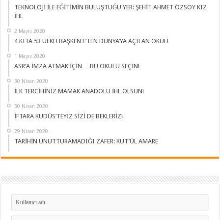
TEKNOLOJİ İLE EĞİTİMİN BULUŞTUĞU YER: ŞEHİT AHMET ÖZSOY KIZ
İHL
2 Mayıs 2020
4 KITA 53 ÜLKE! BAŞKENT’TEN DÜNYA’YA AÇILAN OKUL!
1 Mayıs 2020
ASR’A İMZA ATMAK İÇİN… BU OKULU SEÇİN!
30 Nisan 2020
İLK TERCİHİNİZ MAMAK ANADOLU İHL OLSUN!
30 Nisan 2020
İFTARA KUDÜS’TEYİZ SİZİ DE BEKLERİZ!
29 Nisan 2020
TARİHİN UNUTTURAMADIĞI ZAFER: KUT’ÜL AMARE