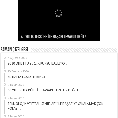
TEKNOLOJİK VE FERAH SINIFLARI İLE BAŞARIYI
TEKNOLOJİ İLE EĞİTİMİN BULUŞTUĞU YER: ŞEHİT
2020 DHBT HAZIRLIK KURSU BAŞLIYOR!
40 HAFIZ LGS’DE BİRİNCİ
40 YILLIK TECRÜBE İLE BAŞARI TEVAFUK DEĞİL!
YAKALAMAK ÇOK KOLAY…
AHMET ÖZSOY KIZ İHL
ZAMAN ÇİZELGESİ
7 Ağustos 2020
2020 DHBT HAZIRLIK KURSU BAŞLIYOR!
20 Temmuz 2020
40 HAFIZ LGS’DE BİRİNCİ
5 Mayıs 2020
40 YILLIK TECRÜBE İLE BAŞARI TEVAFUK DEĞİL!
5 Mayıs 2020
TEKNOLOJİK VE FERAH SINIFLARI İLE BAŞARIYI YAKALAMAK ÇOK
KOLAY…
3 Mayıs 2020