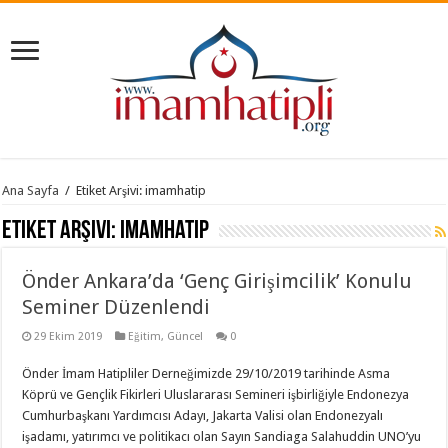
Ana Sayfa
/
Etiket Arşivi: imamhatip
Etiket Arşivi:
imamhatip
Önder Ankara’da ‘Genç Girişimcilik’ Konulu
Seminer Düzenlendi
29 Ekim 2019
Eğitim
,
Güncel
0
Önder İmam Hatipliler Derneğimizde 29/10/2019 tarihinde Asma
Köprü ve Gençlik Fikirleri Uluslararası Semineri işbirliğiyle Endonezya
Cumhurbaşkanı Yardımcısı Adayı, Jakarta Valisi olan Endonezyalı
işadamı, yatırımcı ve politikacı olan Sayın Sandiaga Salahuddin UNO’yu