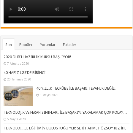
Son
Popüler
Yorumlar
Etiketler
2020 DHBT HAZIRLIK KURSU BAŞLIYOR!
7 Ağustos 2020
40 HAFIZ LGS’DE BİRİNCİ
20 Temmuz 2020
40 YILLIK TECRÜBE İLE BAŞARI TEVAFUK DEĞİL!
5 Mayıs 2020
TEKNOLOJİK VE FERAH SINIFLARI İLE BAŞARIYI YAKALAMAK ÇOK KOLAY…
5 Mayıs 2020
TEKNOLOJİ İLE EĞİTİMİN BULUŞTUĞU YER: ŞEHİT AHMET ÖZSOY KIZ İHL