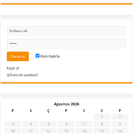
Beni Hatırla
Kayıt ol
Şifreni mi unuttun?
Ağustos 2026
P
S
Ç
P
C
C
P
1
2
3
4
5
6
7
8
9
10
11
12
13
14
15
16