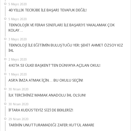
5 Mayıs 2020
40 YILLIK TECRÜBE İLE BAŞARI TEVAFUK DEĞİL!
5 Mayıs 2020
TEKNOLOJİK VE FERAH SINIFLARI İLE BAŞARIYI YAKALAMAK ÇOK
KOLAY…
3 Mayıs 2020
TEKNOLOJİ İLE EĞİTİMİN BULUŞTUĞU YER: ŞEHİT AHMET ÖZSOY KIZ
İHL
2 Mayıs 2020
4 KITA 53 ÜLKE! BAŞKENT’TEN DÜNYA’YA AÇILAN OKUL!
1 Mayıs 2020
ASR’A İMZA ATMAK İÇİN… BU OKULU SEÇİN!
30 Nisan 2020
İLK TERCİHİNİZ MAMAK ANADOLU İHL OLSUN!
30 Nisan 2020
İFTARA KUDÜS’TEYİZ SİZİ DE BEKLERİZ!
29 Nisan 2020
TARİHİN UNUTTURAMADIĞI ZAFER: KUT’ÜL AMARE