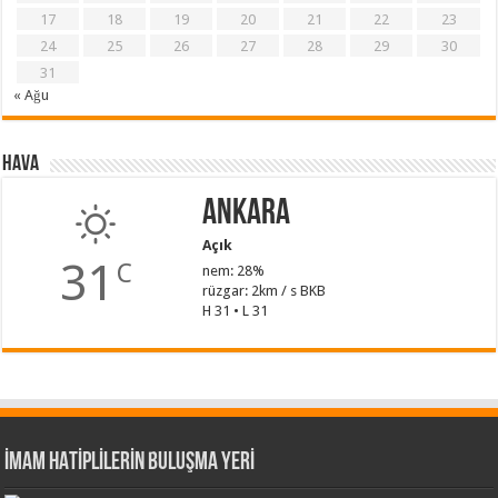
17
18
19
20
21
22
23
24
25
26
27
28
29
30
31
« Ağu
Hava
Ankara
Açık
31
C
nem: 28%
rüzgar: 2km / s BKB
H 31 • L 31
İMAM HATİPLİLERİN BULUŞMA YERİ