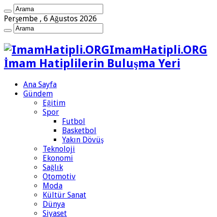
Perşembe , 6 Ağustos 2026
ImamHatipli.ORG
İmam Hatiplilerin Buluşma Yeri
Ana Sayfa
Gündem
Eğitim
Spor
Futbol
Basketbol
Yakın Dövüş
Teknoloji
Ekonomi
Sağlık
Otomotiv
Moda
Kültür Sanat
Dünya
Siyaset