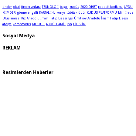
önder
okul
önder ankara
TEKNOLOJİ
başarı
kudüs
2020 DHBT
robotik kodlama
UYDU
KİİMDER
görme engelli
KARTAL İHL
konya
tübitak
ödül
KUDÜS PLATFORMU
Milli İrade
Uluslararası Kız Anadolu İmam Hatip Lisesi
lgs
Ümitköy Anadolu İmam Hatip Lisesi
atölye
koronavirüs
MEKTUP
ABDÜLHAMİT
ihh
FİLİSTİN
Sosyal Medya
REKLAM
Resimlerden Haberler