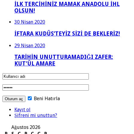
İLK TERCİHİNİZ MAMAK ANADOLU İHL
OLSUN!
30 Nisan 2020
İFTARA KUDÜS’TEYİZ SİZİ DE BEKLERİZ!
29 Nisan 2020
TARİHİN UNUTTURAMADIĞI ZAFER:
KUT’ÜL AMARE
Beni Hatırla
Kayıt ol
Şifreni mi unuttun?
Ağustos 2026
P
S
Ç
P
C
C
P