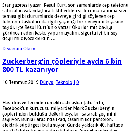
Star gazetesi yazarı Resul Kurt, son zamanlarda cep telefonu
satın alan vatandaşlara teklif edilen ve kırılma-çalınma-sıvı
teması gibi durumlarda devreye girdiği söylenen cep
telefonu kaskoları ile ilgili yaşadığı bir deneyimi köşesine
taşıdı. İşte Resul Kurt’un o yazısı; Okurlarımız başlığı
görünce neden kasko yaptırmayalım, sigorta iyi bir şey
değil mi diyeceklerdir. …
Devamını Oku »
Zuckerberg’in çöpleriyle ayda 6 bin
800 TL kazanıyor
10 Temmuz 2019
Dünya
,
Teknoloji
0
Hava kuvvetlerinden emekli eski asker Jake Orta,
Facebook’un kurucusu milyarder Mark Zuckerberg’in
çöplerinden bulduğu değerli eşyaları satarak geçimini
sağlıyor. Bunlar arasında iPad, tasarım kot pantolon,
elektrik süpürgesi bulunuyor. Günde yaklaşık 40, haftada
ise 300 dolar kazanç elde edebiliyor. Sosyal medya devi