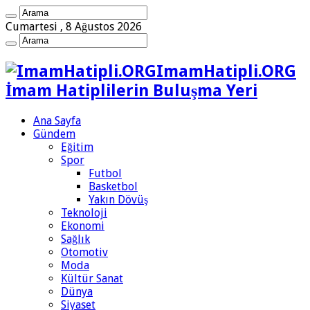
Cumartesi , 8 Ağustos 2026
ImamHatipli.ORG
İmam Hatiplilerin Buluşma Yeri
Ana Sayfa
Gündem
Eğitim
Spor
Futbol
Basketbol
Yakın Dövüş
Teknoloji
Ekonomi
Sağlık
Otomotiv
Moda
Kültür Sanat
Dünya
Siyaset