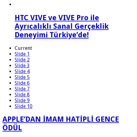
HTC VIVE ve VIVE Pro ile
Ayrıcalıklı Sanal Gerçeklik
Deneyimi Türkiye’de!
Current
Slide 1
Slide 2
Slide 3
Slide 4
Slide 5
Slide 6
Slide 7
Slide 8
Slide 9
Slide 10
APPLE’DAN İMAM HATİPLİ GENCE
ÖDÜL