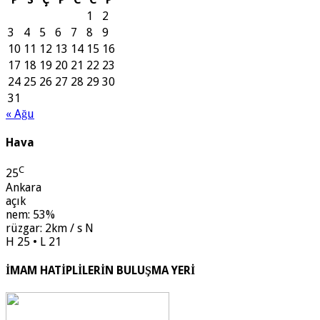
1
2
3
4
5
6
7
8
9
10
11
12
13
14
15
16
17
18
19
20
21
22
23
24
25
26
27
28
29
30
31
« Ağu
Hava
C
25
Ankara
açık
nem: 53%
rüzgar: 2km / s N
H 25 • L 21
İMAM HATİPLİLERİN BULUŞMA YERİ