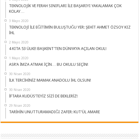
TEKNOLOJİK VE FERAH SINIFLARI İLE BAŞARIYI YAKALAMAK ÇOK
KOLAY…
3 Mayıs 2020
TEKNOLOJİ İLE EĞİTİMİN BULUŞTUĞU YER: ŞEHİT AHMET ÖZSOY KIZ
İHL
2 Mayıs 2020
4 KITA 53 ÜLKE! BAŞKENT’TEN DÜNYA’YA AÇILAN OKUL!
1 Mayıs 2020
ASR’A İMZA ATMAK İÇİN… BU OKULU SEÇİN!
30 Nisan 2020
İLK TERCİHİNİZ MAMAK ANADOLU İHL OLSUN!
30 Nisan 2020
İFTARA KUDÜS’TEYİZ SİZİ DE BEKLERİZ!
29 Nisan 2020
TARİHİN UNUTTURAMADIĞI ZAFER: KUT’ÜL AMARE