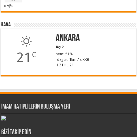
« Ağu
Hava
Ankara
Açık
21
C
nem: 51%
rüzgar: 1km / s KKB
H 21 • L 21
İMAM HATİPLİLERİN BULUŞMA YERİ
BİZİ TAKİP EDİN