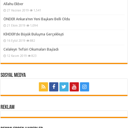
Allahu Ekber
27 Haziran 2019
1,541
ÖNDER Ankara’nın Yeni Başkanı Belli Oldu
21 Ekim 2019
1,094
KİHDER’de Büyük Buluşma Gerçekleşti
16 Eylül 2019
882
Celaleyn Tefsiri Okumaları Başladı
12 Kasım 2019
823
Sosyal Medya
REKLAM