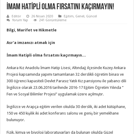
İMAM HATİPLİ OLMA FIRSATINI KAÇIRMAYIN!
Editör
26 Nisan 2020
Eğitim
,
Genel
,
Güncel
Yorum Yap
241 Görüntüleme
Bilgi, Marifet ve Hikmetle
Asr’a imzanızı atmak için
İmam Hatipli olma fırsatını kaçırmayın…
Ankara Kız Anadolu İmam Hatip Lisesi, Altındağ ilçesinde Kuzey Ankara
Projesi kapsamında yapımı tamamlanan 32 derslikli öğretim binası ve
300 öğrenci kapasiteli Devlet Parasız Yatılı Kız pansiyonu ile yabancı dili
İngilizce olarak 23.06.2016 tarihınde 2016-17 Eğitim Öğretim Yılında ”
Fen ve Sosyal Bilimler Projesi” uygulamak üzere açılmıştır.
İngilizce ve Arapça eğitim verilen okulda 30 derslik, iki adet kütüphane,
150 ve 450 kişilik iki adet konferans salonu ve geniş bir yemekhane
bulunuyor.
Fizik, kimya ve biyoloji laboratuvarları da bulunan okulda Güzel