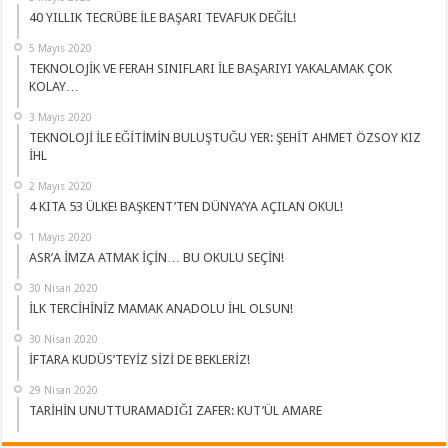
40 YILLIK TECRÜBE İLE BAŞARI TEVAFUK DEĞİL!
5 Mayıs 2020
TEKNOLOJİK VE FERAH SINIFLARI İLE BAŞARIYI YAKALAMAK ÇOK
KOLAY…
3 Mayıs 2020
TEKNOLOJİ İLE EĞİTİMİN BULUŞTUĞU YER: ŞEHİT AHMET ÖZSOY KIZ
İHL
2 Mayıs 2020
4 KITA 53 ÜLKE! BAŞKENT’TEN DÜNYA’YA AÇILAN OKUL!
1 Mayıs 2020
ASR’A İMZA ATMAK İÇİN… BU OKULU SEÇİN!
30 Nisan 2020
İLK TERCİHİNİZ MAMAK ANADOLU İHL OLSUN!
30 Nisan 2020
İFTARA KUDÜS’TEYİZ SİZİ DE BEKLERİZ!
29 Nisan 2020
TARİHİN UNUTTURAMADIĞI ZAFER: KUT’ÜL AMARE