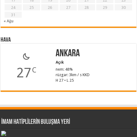
17
18
19
20
21
22
23
24
25
26
27
28
29
30
31
« Ağu
Hava
Ankara
Açık
27
C
nem: 48%
rüzgar: 3km / s KKD
H 27 • L 25
İMAM HATİPLİLERİN BULUŞMA YERİ