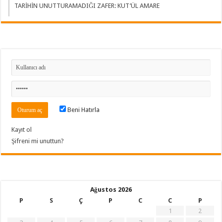
TARİHİN UNUTTURAMADIĞI ZAFER: KUT’ÜL AMARE
Beni Hatırla
Kayıt ol
Şifreni mi unuttun?
Ağustos 2026
P
S
Ç
P
C
C
P
1
2