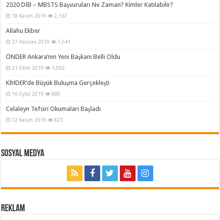
2020 DİB – MBSTS Başvuruları Ne Zaman? Kimler Katılabilir?
18 Kasım 2019
2,167
Allahu Ekber
27 Haziran 2019
1,541
ÖNDER Ankara’nın Yeni Başkanı Belli Oldu
21 Ekim 2019
1,092
KİHDER’de Büyük Buluşma Gerçekleşti
16 Eylül 2019
880
Celaleyn Tefsiri Okumaları Başladı
12 Kasım 2019
823
Sosyal Medya
REKLAM