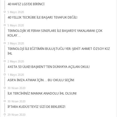
40 HAFIZ LGS’DE BİRİNCİ
5 Mayıs 2020
40 YILLIK TECRÜBE İLE BAŞARI TEVAFUK DEĞİL!
5 Mayıs 2020
TEKNOLOJİK VE FERAH SINIFLARI İLE BAŞARIYI YAKALAMAK ÇOK
KOLAY…
3 Mayıs 2020
TEKNOLOJİ İLE EĞİTİMİN BULUŞTUĞU YER: ŞEHİT AHMET ÖZSOY KIZ
İHL
2 Mayıs 2020
4 KITA 53 ÜLKE! BAŞKENT’TEN DÜNYA’YA AÇILAN OKUL!
1 Mayıs 2020
ASR’A İMZA ATMAK İÇİN… BU OKULU SEÇİN!
30 Nisan 2020
İLK TERCİHİNİZ MAMAK ANADOLU İHL OLSUN!
30 Nisan 2020
İFTARA KUDÜS’TEYİZ SİZİ DE BEKLERİZ!
29 Nisan 2020