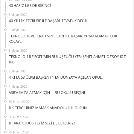
40 HAFIZ LGS’DE BİRİNCİ
5 Mayıs 2020
40 YILLIK TECRÜBE İLE BAŞARI TEVAFUK DEĞİL!
5 Mayıs 2020
TEKNOLOJİK VE FERAH SINIFLARI İLE BAŞARIYI YAKALAMAK ÇOK
KOLAY…
3 Mayıs 2020
TEKNOLOJİ İLE EĞİTİMİN BULUŞTUĞU YER: ŞEHİT AHMET ÖZSOY KIZ
İHL
2 Mayıs 2020
4 KITA 53 ÜLKE! BAŞKENT’TEN DÜNYA’YA AÇILAN OKUL!
1 Mayıs 2020
ASR’A İMZA ATMAK İÇİN… BU OKULU SEÇİN!
30 Nisan 2020
İLK TERCİHİNİZ MAMAK ANADOLU İHL OLSUN!
30 Nisan 2020
İFTARA KUDÜS’TEYİZ SİZİ DE BEKLERİZ!
29 Nisan 2020