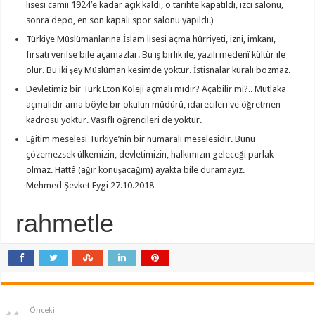
lisesi camii 1924’e kadar açık kaldı, o tarihte kapatıldı, izci salonu,
sonra depo, en son kapalı spor salonu yapıldı.)
Türkiye Müslümanlarına İslam lisesi açma hürriyeti, izni, imkanı,
fırsatı verilse bile açamazlar. Bu iş birlik ile, yazılı medenî kültür ile
olur. Bu iki şey Müslüman kesimde yoktur. İstisnalar kuralı bozmaz.
Devletimiz bir Türk Eton Koleji açmalı mıdır? Açabilir mi?.. Mutlaka
açmalıdır ama böyle bir okulun müdürü, idarecileri ve öğretmen
kadrosu yoktur. Vasıflı öğrencileri de yoktur.
Eğitim meselesi Türkiye’nin bir numaralı meselesidir. Bunu
çözemezsek ülkemizin, devletimizin, halkımızın geleceği parlak
olmaz. Hattâ (ağır konuşacağım) ayakta bile duramayız.
Mehmed Şevket Eygi 27.10.2018
rahmetle
Önceki