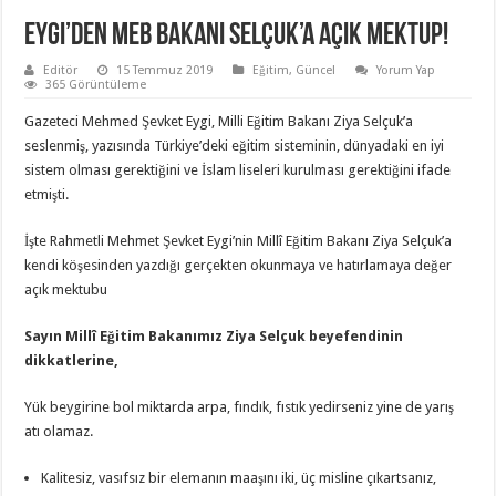
Eygi’den MEB Bakanı Selçuk’a açık mektup!
Editör
15 Temmuz 2019
Eğitim
,
Güncel
Yorum Yap
365 Görüntüleme
Gazeteci Mehmed Şevket Eygi, Milli Eğitim Bakanı Ziya Selçuk’a
seslenmiş, yazısında Türkiye’deki eğitim sisteminin, dünyadaki en iyi
sistem olması gerektiğini ve İslam liseleri kurulması gerektiğini ifade
etmişti.
İşte Rahmetli Mehmet Şevket Eygi’nin Millî Eğitim Bakanı Ziya Selçuk’a
kendi köşesinden yazdığı gerçekten okunmaya ve hatırlamaya değer
açık mektubu
Sayın Millî Eğitim Bakanımız Ziya Selçuk beyefendinin
dikkatlerine,
Yük beygirine bol miktarda arpa, fındık, fıstık yedirseniz yine de yarış
atı olamaz.
Kalitesiz, vasıfsız bir elemanın maaşını iki, üç misline çıkartsanız,