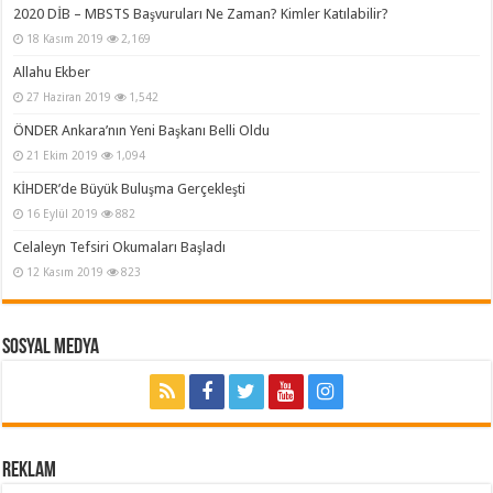
2020 DİB – MBSTS Başvuruları Ne Zaman? Kimler Katılabilir?
18 Kasım 2019
2,169
Allahu Ekber
27 Haziran 2019
1,542
ÖNDER Ankara’nın Yeni Başkanı Belli Oldu
21 Ekim 2019
1,094
KİHDER’de Büyük Buluşma Gerçekleşti
16 Eylül 2019
882
Celaleyn Tefsiri Okumaları Başladı
12 Kasım 2019
823
Sosyal Medya
REKLAM