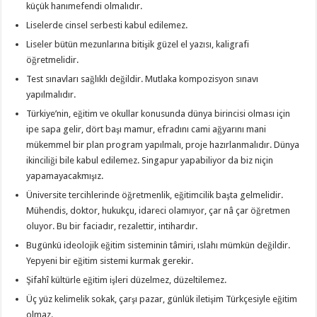
küçük hanımefendi olmalıdır.
Liselerde cinsel serbesti kabul edilemez.
Liseler bütün mezunlarına bitişik güzel el yazısı, kaligrafi
öğretmelidir.
Test sınavları sağlıklı değildir. Mutlaka kompozisyon sınavı
yapılmalıdır.
Türkiye’nin, eğitim ve okullar konusunda dünya birincisi olması için
ipe sapa gelir, dört başı mamur, efradını cami ağyarını mani
mükemmel bir plan program yapılmalı, proje hazırlanmalıdır. Dünya
ikinciliği bile kabul edilemez. Singapur yapabiliyor da biz niçin
yapamayacakmışız.
Üniversite tercihlerinde öğretmenlik, eğitimcilik başta gelmelidir.
Mühendis, doktor, hukukçu, idareci olamıyor, çar nâ çar öğretmen
oluyor. Bu bir faciadır, rezalettir, intihardır.
Bugünkü ideolojik eğitim sisteminin tâmiri, ıslahı mümkün değildir.
Yepyeni bir eğitim sistemi kurmak gerekir.
Şifahî kültürle eğitim işleri düzelmez, düzeltilemez.
Üç yüz kelimelik sokak, çarşı pazar, günlük iletişim Türkçesiyle eğitim
olmaz.