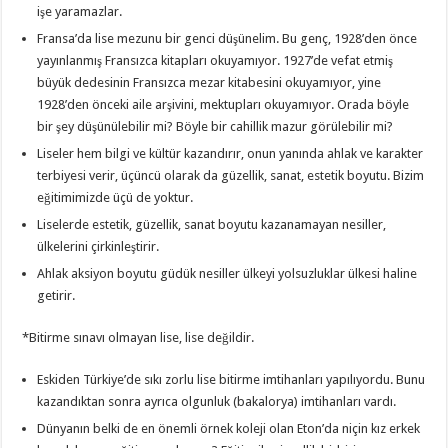
işe yaramazlar.
Fransa’da lise mezunu bir genci düşünelim. Bu genç, 1928’den önce
yayınlanmış Fransızca kitapları okuyamıyor. 1927’de vefat etmiş
büyük dedesinin Fransızca mezar kitabesini okuyamıyor, yine
1928’den önceki aile arşivini, mektupları okuyamıyor. Orada böyle
bir şey düşünülebilir mi? Böyle bir cahillik mazur görülebilir mi?
Liseler hem bilgi ve kültür kazandırır, onun yanında ahlak ve karakter
terbiyesi verir, üçüncü olarak da güzellik, sanat, estetik boyutu. Bizim
eğitimimizde üçü de yoktur.
Liselerde estetik, güzellik, sanat boyutu kazanamayan nesiller,
ülkelerini çirkinleştirir.
Ahlak aksiyon boyutu güdük nesiller ülkeyi yolsuzluklar ülkesi haline
getirir.
*Bitirme sınavı olmayan lise, lise değildir.
Eskiden Türkiye’de sıkı zorlu lise bitirme imtihanları yapılıyordu. Bunu
kazandıktan sonra ayrıca olgunluk (bakalorya) imtihanları vardı.
Dünyanın belki de en önemli örnek koleji olan Eton’da niçin kız erkek