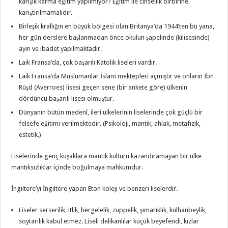
karışık karma eğitim yapılmıyor? Eğitim ile cinsellik birbirine
karıştırılmamalıdır.
Birleşik krallığın en büyük bölgesi olan Britanya’da 1944’ten bu yana,
her gün derslere başlanmadan önce okulun şapelinde (kilisesinde)
ayin ve ibadet yapılmaktadır.
Laik Fransa’da, çok başarılı Katolik liseleri vardır.
Laik Fransa’da Müslümanlar İslam mektepleri açmıştır ve onların İbn
Rüşd (Averroes) lisesi geçen sene (bir ankete göre) ülkenin
dördüncü başarılı lisesi olmuştur.
Dünyanın bütün medenî, ileri ülkelerinin liselerinde çok güçlü bir
felsefe eğitimi verilmektedir. (Psikoloji, mantık, ahlak, metafizik,
estetik.)
Liselerinde genç kuşaklara mantık kültürü kazandıramayan bir ülke
mantıksızlıklar içinde boğulmaya mahkumdur.
İngiltere’yi İngiltere yapan Eton koleji ve benzeri liselerdir.
Liseler serserilik, itlik, hergelelik, züppelik, şımarıklık, külhanbeylik,
soytarılık kabul etmez. Liseli delikanlılar küçük beyefendi, kızlar