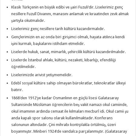
Klasik Türkçenin en büyük edibi ve şairi Fuzuli’dir. Liselerimiz genç
nesillere Fuzulî Divanını, manasını anlamak ve kıraatinden zevk almak
şartıyla okutmalıdır.
Liselerimiz genç nesillere tarih kültürü kazandırmalıdır.
Gençlerimizin en az onda biri girişimci olmalı, hayata atılınca kendi
işini kurmalı, başkalarını istihdam etmelidir.
Liselerde hukuk, sanat, mimarlık, şehircilik kültürü kazandırılmalıdır.
Liselerde İstanbul ahlakı, kültürü, nezaketi, kibarlığı, efendiliği
öğretilmelidir.
Liselerimizde arivist yetişmemelidir.
Edebî sosyal kültüre sahip olmayan bürokratlar, teknokratlar ülkeyi
batırır.
1868’den 1912’ye kadar Osmanlının en güçlü lisesi Galatasaray
Sultanisinde Müslüman öğrencilerin beş vakit namazı okul camiinde,
okul imamının ardında cemaat ile kılmaları mecburî idi. Okul camii şu
anda kapalı spor salonu olarak kullanılmaktadır. Konferans
salonunun altındadır. Çini mihrabı kontrplakla örtülmüş, üzeri
boyanmıştır. Minberi 1924’de vandalca parçalanmıştır. (Galatasaray