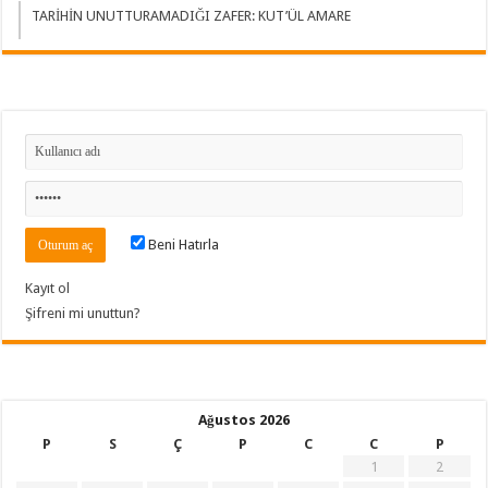
TARİHİN UNUTTURAMADIĞI ZAFER: KUT’ÜL AMARE
Beni Hatırla
Kayıt ol
Şifreni mi unuttun?
Ağustos 2026
P
S
Ç
P
C
C
P
1
2