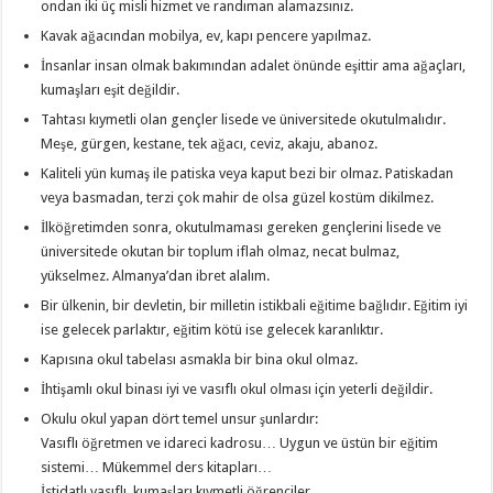
ondan iki üç misli hizmet ve randıman alamazsınız.
Kavak ağacından mobilya, ev, kapı pencere yapılmaz.
İnsanlar insan olmak bakımından adalet önünde eşittir ama ağaçları,
kumaşları eşit değildir.
Tahtası kıymetli olan gençler lisede ve üniversitede okutulmalıdır.
Meşe, gürgen, kestane, tek ağacı, ceviz, akaju, abanoz.
Kaliteli yün kumaş ile patiska veya kaput bezi bir olmaz. Patiskadan
veya basmadan, terzi çok mahir de olsa güzel kostüm dikilmez.
İlköğretimden sonra, okutulmaması gereken gençlerini lisede ve
üniversitede okutan bir toplum iflah olmaz, necat bulmaz,
yükselmez. Almanya’dan ibret alalım.
Bir ülkenin, bir devletin, bir milletin istikbali eğitime bağlıdır. Eğitim iyi
ise gelecek parlaktır, eğitim kötü ise gelecek karanlıktır.
Kapısına okul tabelası asmakla bir bina okul olmaz.
İhtişamlı okul binası iyi ve vasıflı okul olması için yeterli değildir.
Okulu okul yapan dört temel unsur şunlardır:
Vasıflı öğretmen ve idareci kadrosu… Uygun ve üstün bir eğitim
sistemi… Mükemmel ders kitapları…
İstidatlı vasıflı, kumaşları kıymetli öğrenciler.