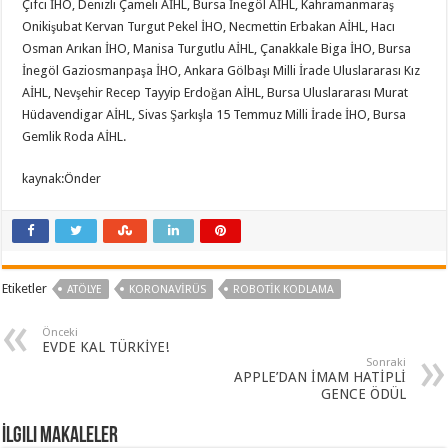
Çifci İHO, Denizli Çameli AİHL, Bursa İnegöl AİHL, Kahramanmaraş
Onikişubat Kervan Turgut Pekel İHO, Necmettin Erbakan AİHL, Hacı
Osman Arıkan İHO, Manisa Turgutlu AİHL, Çanakkale Biga İHO, Bursa
İnegöl Gaziosmanpaşa İHO, Ankara Gölbaşı Milli İrade Uluslararası Kız
AİHL, Nevşehir Recep Tayyip Erdoğan AİHL, Bursa Uluslararası Murat
Hüdavendigar AİHL, Sivas Şarkışla 15 Temmuz Milli İrade İHO, Bursa
Gemlik Roda AİHL.
kaynak:Önder
Etiketler
ATÖLYE
KORONAVIRÜS
ROBOTIK KODLAMA
Önceki
EVDE KAL TÜRKİYE!
Sonraki
APPLE’DAN İMAM HATİPLİ
GENCE ÖDÜL
İlgili Makaleler