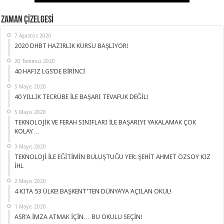
ZAMAN ÇİZELGESİ
7 Ağustos 2020
2020 DHBT HAZIRLIK KURSU BAŞLIYOR!
20 Temmuz 2020
40 HAFIZ LGS’DE BİRİNCİ
5 Mayıs 2020
40 YILLIK TECRÜBE İLE BAŞARI TEVAFUK DEĞİL!
5 Mayıs 2020
TEKNOLOJİK VE FERAH SINIFLARI İLE BAŞARIYI YAKALAMAK ÇOK
KOLAY…
3 Mayıs 2020
TEKNOLOJİ İLE EĞİTİMİN BULUŞTUĞU YER: ŞEHİT AHMET ÖZSOY KIZ
İHL
2 Mayıs 2020
4 KITA 53 ÜLKE! BAŞKENT’TEN DÜNYA’YA AÇILAN OKUL!
1 Mayıs 2020
ASR’A İMZA ATMAK İÇİN… BU OKULU SEÇİN!