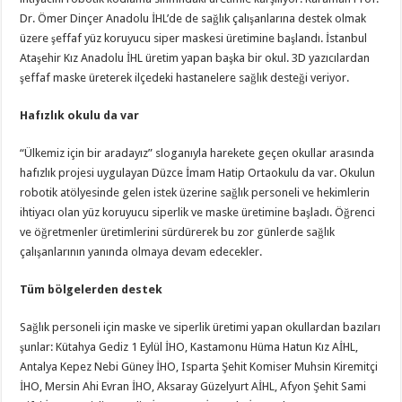
Dr. Ömer Dinçer Anadolu İHL’de de sağlık çalışanlarına destek olmak
üzere şeffaf yüz koruyucu siper maskesi üretimine başlandı. İstanbul
Ataşehir Kız Anadolu İHL üretim yapan başka bir okul. 3D yazıcılardan
şeffaf maske üreterek ilçedeki hastanelere sağlık desteği veriyor.
Hafızlık okulu da var
“Ülkemiz için bir aradayız” sloganıyla harekete geçen okullar arasında
hafızlık projesi uygulayan Düzce İmam Hatip Ortaokulu da var. Okulun
robotik atölyesinde gelen istek üzerine sağlık personeli ve hekimlerin
ihtiyacı olan yüz koruyucu siperlik ve maske üretimine başladı. Öğrenci
ve öğretmenler üretimlerini sürdürerek bu zor günlerde sağlık
çalışanlarının yanında olmaya devam edecekler.
Tüm bölgelerden destek
Sağlık personeli için maske ve siperlik üretimi yapan okullardan bazıları
şunlar: Kütahya Gediz 1 Eylül İHO, Kastamonu Hüma Hatun Kız AİHL,
Antalya Kepez Nebi Güney İHO, Isparta Şehit Komiser Muhsin Kiremitçi
İHO, Mersin Ahi Evran İHO, Aksaray Güzelyurt AİHL, Afyon Şehit Sami