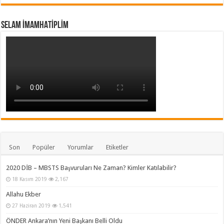
SELAM İMAMHATİPLİM
Son
Popüler
Yorumlar
Etiketler
2020 DİB – MBSTS Başvuruları Ne Zaman? Kimler Katılabilir?
18 Kasım 2019
2,167
Allahu Ekber
27 Haziran 2019
1,541
ÖNDER Ankara’nın Yeni Başkanı Belli Oldu