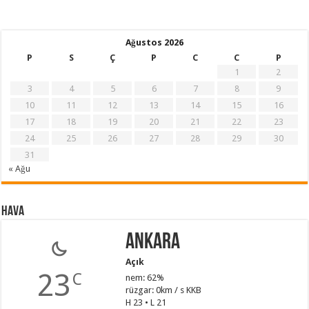
Ağustos 2026
P
S
Ç
P
C
C
P
1
2
3
4
5
6
7
8
9
10
11
12
13
14
15
16
17
18
19
20
21
22
23
24
25
26
27
28
29
30
31
« Ağu
Hava
Ankara
Açık
23
C
nem: 62%
rüzgar: 0km / s KKB
H 23 • L 21