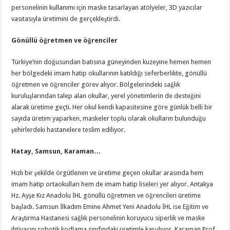
personelinin kullanımı için maske tasarlayan atölyeler, 3D yazıcılar
vasıtasıyla üretimini de gerçekleştirdi.
Gönüllü öğretmen ve öğrenciler
Türkiye’nin doğusundan batısına güneyinden kuzeyine hemen hemen
her bölgedeki imam hatip okullarının katıldığı seferberlikte, gönüllü
öğretmen ve öğrenciler görev alıyor. Bölgelerindeki sağlık
kuruluşlarından talep alan okullar, yerel yönetimlerin de desteğini
alarak üretime geçti. Her okul kendi kapasitesine göre günlük belli bir
sayıda üretim yaparken, maskeler toplu olarak okulların bulunduğu
şehirlerdeki hastanelere teslim ediliyor.
Hatay, Samsun, Karaman…
Hızlı bir şekilde örgütlenen ve üretime geçen okullar arasında hem
imam hatip ortaokulları hem de imam hatip liseleri yer alıyor. Antakya
Hz. Ayşe Kız Anadolu İHL gönüllü öğretmen ve öğrencileri üretime
başladı. Samsun İlkadım Emine Ahmet Yeni Anadolu İHL ise Eğitim ve
Araştırma Hastanesi sağlık personelinin koruyucu siperlik ve maske
ihtiyacını robotik kodlama sınıfındaki üretimle karşılıyor. Karaman Prof.