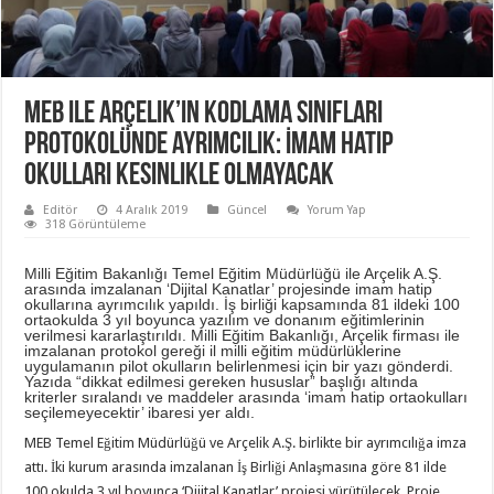
MEB ile Arçelik’in kodlama sınıfları
protokolünde ayrımcılık: İmam hatip
okulları kesinlikle olmayacak
Editör
4 Aralık 2019
Güncel
Yorum Yap
318 Görüntüleme
Milli Eğitim Bakanlığı Temel Eğitim Müdürlüğü ile Arçelik A.Ş.
arasında imzalanan ‘Dijital Kanatlar’ projesinde imam hatip
okullarına ayrımcılık yapıldı. İş birliği kapsamında 81 ildeki 100
ortaokulda 3 yıl boyunca yazılım ve donanım eğitimlerinin
verilmesi kararlaştırıldı. Milli Eğitim Bakanlığı, Arçelik firması ile
imzalanan protokol gereği il milli eğitim müdürlüklerine
uygulamanın pilot okulların belirlenmesi için bir yazı gönderdi.
Yazıda “dikkat edilmesi gereken hususlar” başlığı altında
kriterler sıralandı ve maddeler arasında ‘imam hatip ortaokulları
seçilemeyecektir’ ibaresi yer aldı.
MEB Temel Eğitim Müdürlüğü ve Arçelik A.Ş. birlikte bir ayrımcılığa imza
attı. İki kurum arasında imzalanan İş Birliği Anlaşmasına göre 81 ilde
100 okulda 3 yıl boyunca ‘Dijital Kanatlar’ projesi yürütülecek. Proje