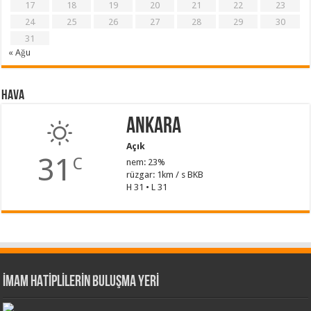
17
18
19
20
21
22
23
24
25
26
27
28
29
30
31
« Ağu
Hava
Ankara
Açık
31
C
nem: 23%
rüzgar: 1km / s BKB
H 31 • L 31
İMAM HATİPLİLERİN BULUŞMA YERİ