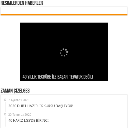
Resimlerden Haberler
TEKNOLOJİK VE FERAH SINIFLARI İLE BAŞARIYI
TEKNOLOJİ İLE EĞİTİMİN BULUŞTUĞU YER: ŞEHİT
2020 DHBT HAZIRLIK KURSU BAŞLIYOR!
40 HAFIZ LGS’DE BİRİNCİ
40 YILLIK TECRÜBE İLE BAŞARI TEVAFUK DEĞİL!
YAKALAMAK ÇOK KOLAY…
AHMET ÖZSOY KIZ İHL
ZAMAN ÇİZELGESİ
7 Ağustos 2020
2020 DHBT HAZIRLIK KURSU BAŞLIYOR!
20 Temmuz 2020
40 HAFIZ LGS’DE BİRİNCİ