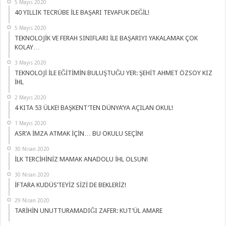
5 Mayıs 2020
40 YILLIK TECRÜBE İLE BAŞARI TEVAFUK DEĞİL!
5 Mayıs 2020
TEKNOLOJİK VE FERAH SINIFLARI İLE BAŞARIYI YAKALAMAK ÇOK
KOLAY…
3 Mayıs 2020
TEKNOLOJİ İLE EĞİTİMİN BULUŞTUĞU YER: ŞEHİT AHMET ÖZSOY KIZ
İHL
2 Mayıs 2020
4 KITA 53 ÜLKE! BAŞKENT’TEN DÜNYA’YA AÇILAN OKUL!
1 Mayıs 2020
ASR’A İMZA ATMAK İÇİN… BU OKULU SEÇİN!
30 Nisan 2020
İLK TERCİHİNİZ MAMAK ANADOLU İHL OLSUN!
30 Nisan 2020
İFTARA KUDÜS’TEYİZ SİZİ DE BEKLERİZ!
29 Nisan 2020
TARİHİN UNUTTURAMADIĞI ZAFER: KUT’ÜL AMARE