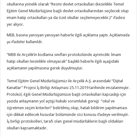
okullarına yönelik olarak “Resmi devlet ortaokulları (kesinlikle Temel
Eğitim Genel Müdürlüğüne bağlı devlet ortaokullarından seçilecek olup
imam hatip ortaokulları ya da özel okullar seçilemeyecektir.)” ifadesi
yer alıyor.
MEB, basına yansıyan yansıyan haberle ilgili açıklama yaptı. Açıklamada
şu ifadeler kullanıldı:
“MEB ile Arçelik’in kodlama sınıfları protokolünde ayrımcılık: İmam
hatip okulları kesinlikle olmayacak” başlıklı haberle ilgili aşağıdaki
açıklamanın yapılmasına gerek duyulmuştur.
Temel Eğitim Genel Müdürlüğümüz ile Arçelik A.Ş. arasındaki “Dijital
Kanatlar” Projesi İş Birliği Anlaşması 25.11.2019 tarihinde imzalanmıştır.
Protokol, ilgili Genel Müdürlüğümüze bağlı ortaokulları kapsadığı için
yazıda anlaşmanın yol açtığı hukuki sorumluluk gereği “okul ve
öğretmen seçim kriterleri” belirtilmiş olup, hatalı bildirim yapılmaması
için dikkat edilecek hususlar bölümünde söz konusu ifadeye verilmiştir.
İş birliği protokolleri, tarafı olan genel müdürlüklerin bağlı oldukları
okulları kapsamaktadır.