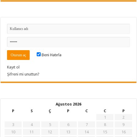
Beni Hatırla
Kayıt ol
Şifreni mi unuttun?
Ağustos 2026
P
S
Ç
P
C
C
P
1
2
3
4
5
6
7
8
9
10
11
12
13
14
15
16