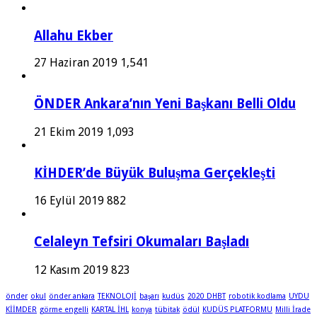
Allahu Ekber
27 Haziran 2019
1,541
ÖNDER Ankara’nın Yeni Başkanı Belli Oldu
21 Ekim 2019
1,093
KİHDER’de Büyük Buluşma Gerçekleşti
16 Eylül 2019
882
Celaleyn Tefsiri Okumaları Başladı
12 Kasım 2019
823
önder
okul
önder ankara
TEKNOLOJİ
başarı
kudüs
2020 DHBT
robotik kodlama
UYDU
KİİMDER
görme engelli
KARTAL İHL
konya
tübitak
ödül
KUDÜS PLATFORMU
Milli İrade