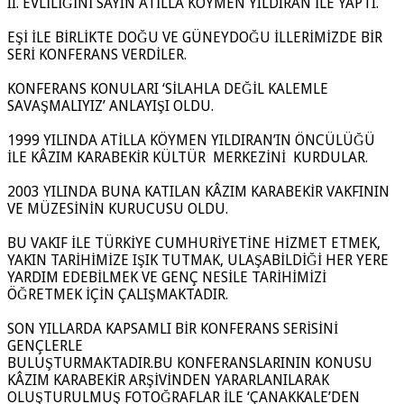
II. EVLİLİĞİNİ SAYIN ATİLLA KÖYMEN YILDIRAN İLE YAPTI.
EŞİ İLE BİRLİKTE DOĞU VE GÜNEYDOĞU İLLERİMİZDE BİR
SERİ KONFERANS VERDİLER.
KONFERANS KONULARI ‘SİLAHLA DEĞİL KALEMLE
SAVAŞMALIYIZ’ ANLAYIŞI OLDU.
1999 YILINDA ATİLLA KÖYMEN YILDIRAN’IN ÖNCÜLÜĞÜ
İLE KÂZIM KARABEKİR KÜLTÜR MERKEZİNİ KURDULAR.
2003 YILINDA BUNA KATILAN KÂZIM KARABEKİR VAKFININ
VE MÜZESİNİN KURUCUSU OLDU.
BU VAKIF İLE TÜRKİYE CUMHURİYETİNE HİZMET ETMEK,
YAKIN TARİHİMİZE IŞIK TUTMAK, ULAŞABİLDİĞİ HER YERE
YARDIM EDEBİLMEK VE GENÇ NESİLE TARİHİMİZİ
ÖĞRETMEK İÇİN ÇALIŞMAKTADIR.
SON YILLARDA KAPSAMLI BİR KONFERANS SERİSİNİ
GENÇLERLE
BULUŞTURMAKTADIR.BU KONFERANSLARININ KONUSU
KÂZIM KARABEKİR ARŞİVİNDEN YARARLANILARAK
OLUŞTURULMUŞ FOTOĞRAFLAR İLE ‘ÇANAKKALE’DEN