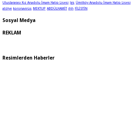
Uluslararası Kız Anadolu İmam Hatip Lisesi
lgs
Ümitköy Anadolu İmam Hatip Lisesi
atölye
koronavirüs
MEKTUP
ABDÜLHAMİT
ihh
FİLİSTİN
Sosyal Medya
REKLAM
Resimlerden Haberler