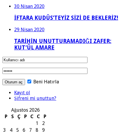
30 Nisan 2020
İFTARA KUDÜS’TEYİZ SİZİ DE BEKLERİZ!
29 Nisan 2020
TARİHİN UNUTTURAMADIĞI ZAFER:
KUT’ÜL AMARE
Beni Hatırla
Kayıt ol
Şifreni mi unuttun?
Ağustos 2026
P
S
Ç
P
C
C
P
1
2
3
4
5
6
7
8
9