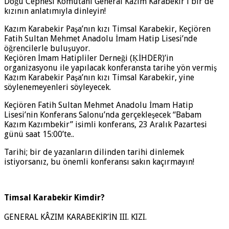
Doğu Cephesi Komutanı General Kazım Karabekir’i bir de
kızının anlatımıyla dinleyin!
Kazım Karabekir Paşa’nın kızı Timsal Karabekir, Keçiören
Fatih Sultan Mehmet Anadolu İmam Hatip Lisesi’nde
öğrencilerle buluşuyor.
Keçiören İmam Hatipliler Derneği (ĶİHDER)’in
organizasyonu ile yapılacak konferansta tarihe yön vermiş
Kazım Karabekir Paşa’nın kızı Timsal Karabekir, yine
söylenemeyenleri söyleyecek.
Keçiören Fatih Sultan Mehmet Anadolu İmam Hatip
Lisesi’nin Konferans Salonu’nda gerçekleşecek “Babam
Kazım Kazımbekir” isimli konferans, 23 Aralık Pazartesi
günü saat 15:00’te..
Tarihi; bir de yazanların dilinden tarihi dinlemek
istiyorsanız, bu önemli konferansı sakın kaçırmayın!
Timsal Karabekir Kimdir?
GENERAL KÂZIM KARABEKİR’İN III. KIZI.