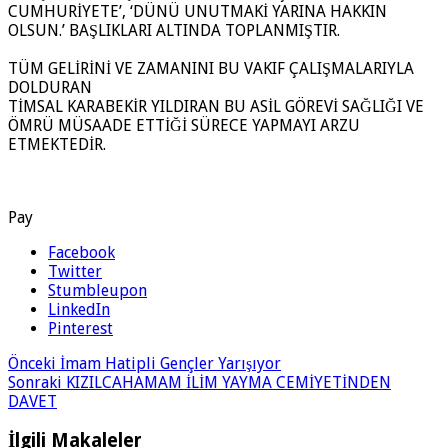
CUMHURİYETE’, ‘DÜNÜ UNUTMAKİ YARINA HAKKIN
OLSUN.’ BAŞLIKLARI ALTINDA TOPLANMIŞTIR.
TÜM GELİRİNİ VE ZAMANINI BU VAKIF ÇALIŞMALARIYLA
DOLDURAN
TİMSAL KARABEKİR YILDIRAN BU ASİL GÖREVİ SAĞLIĞI VE
ÖMRÜ MÜSAADE ETTİĞİ SÜRECE YAPMAYI ARZU
ETMEKTEDİR.
Pay
Facebook
Twitter
Stumbleupon
LinkedIn
Pinterest
Önceki
İmam Hatipli Gençler Yarışıyor
Sonraki
KIZILCAHAMAM İLİM YAYMA CEMİYETİNDEN
DAVET
İlgili Makaleler