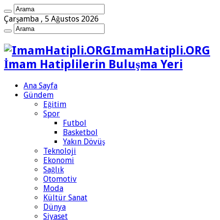
Çarşamba , 5 Ağustos 2026
ImamHatipli.ORG
İmam Hatiplilerin Buluşma Yeri
Ana Sayfa
Gündem
Eğitim
Spor
Futbol
Basketbol
Yakın Dövüş
Teknoloji
Ekonomi
Sağlık
Otomotiv
Moda
Kültür Sanat
Dünya
Siyaset