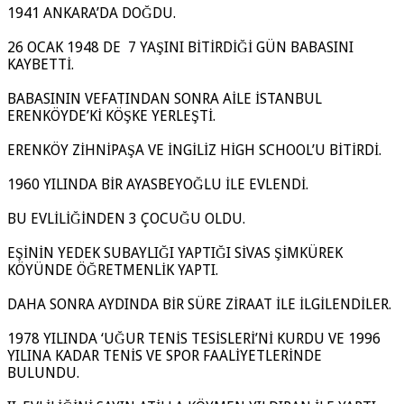
1941 ANKARA’DA DOĞDU.
26 OCAK 1948 DE 7 YAŞINI BİTİRDİĞİ GÜN BABASINI
KAYBETTİ.
BABASININ VEFATINDAN SONRA AİLE İSTANBUL
ERENKÖYDE’Kİ KÖŞKE YERLEŞTİ.
ERENKÖY ZİHNİPAŞA VE İNGİLİZ HİGH SCHOOL’U BİTİRDİ.
1960 YILINDA BİR AYASBEYOĞLU İLE EVLENDİ.
BU EVLİLİĞİNDEN 3 ÇOCUĞU OLDU.
EŞİNİN YEDEK SUBAYLIĞI YAPTIĞI SİVAS ŞİMKÜREK
KÖYÜNDE ÖĞRETMENLİK YAPTI.
DAHA SONRA AYDINDA BİR SÜRE ZİRAAT İLE İLGİLENDİLER.
1978 YILINDA ‘UĞUR TENİS TESİSLERİ’Nİ KURDU VE 1996
YILINA KADAR TENİS VE SPOR FAALİYETLERİNDE
BULUNDU.