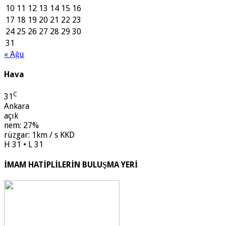
10
11
12
13
14
15
16
17
18
19
20
21
22
23
24
25
26
27
28
29
30
31
« Ağu
Hava
C
31
Ankara
açık
nem: 27%
rüzgar: 1km / s KKD
H 31 • L 31
İMAM HATİPLİLERİN BULUŞMA YERİ