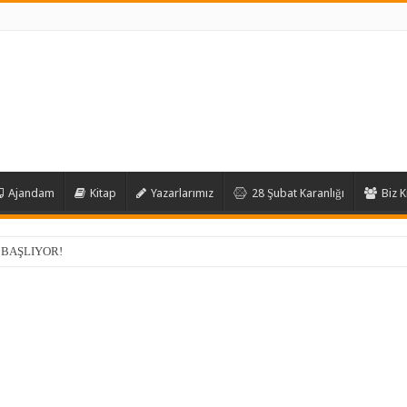
Ajandam
Kitap
Yazarlarımız
28 Şubat Karanlığı
Biz K
 BAŞLIYOR!
ARI TEVAFUK DEĞİL!
IFLARI İLE BAŞARIYI YAKALAMAK ÇOK KOLAY…
LUŞTUĞU YER: ŞEHİT AHMET ÖZSOY KIZ İHL
EN DÜNYA’YA AÇILAN OKUL!