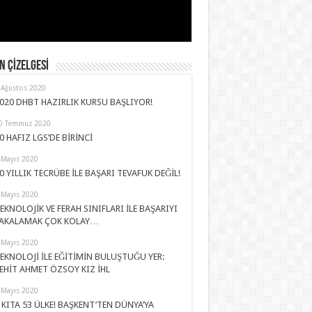
 ÇİZELGESİ
 Ağustos 2020
020 DHBT HAZIRLIK KURSU BAŞLIYOR!
0 Temmuz 2020
0 HAFIZ LGS’DE BİRİNCİ
 Mayıs 2020
0 YILLIK TECRÜBE İLE BAŞARI TEVAFUK DEĞİL!
 Mayıs 2020
EKNOLOJİK VE FERAH SINIFLARI İLE BAŞARIYI
AKALAMAK ÇOK KOLAY…
 Mayıs 2020
EKNOLOJİ İLE EĞİTİMİN BULUŞTUĞU YER:
EHİT AHMET ÖZSOY KIZ İHL
 Mayıs 2020
 KITA 53 ÜLKE! BAŞKENT’TEN DÜNYA’YA