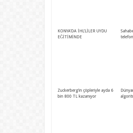
KONYA’DA İHL’LİLER UYDU
Sahabe
EĞİTİMİNDE
telefon
Zuckerberg’in çöpleriyle ayda 6
Dünyanı
bin 800 TL kazanıyor
algorit