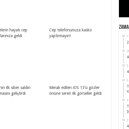
ZAMAN
lerin hayatı cep
Cep telefonunuza kasko
larınıza geldi
yaptırmayın!
7
2
2
4
5
4
5
T
n ilk siber saldırı
Merak edilen iOS 13’ü gözler
Y
masını geliştirdi
önüne seren ilk görseller geldi
3
T
Ş
2
4