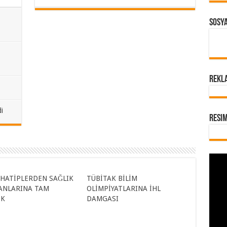
Sosy
REKL
i
Resi
HATİPLERDEN SAĞLIK
TÜBİTAK BİLİM
ANLARINA TAM
OLİMPİYATLARINA İHL
EK
DAMGASI