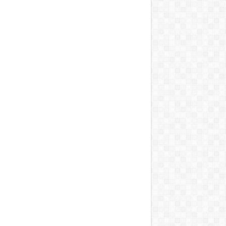
NCİ
ayıs 2020
ITA 53 ÜLKE! BAŞKENT’TEN
YA’YA AÇILAN OKUL!