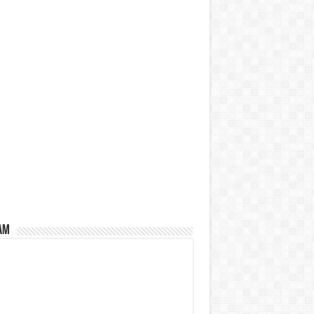
İZİ DE BEKLERİZ!
Nisan 2020
LARIMIZ BU OKULLA
LEK SAHİBİ OLUYOR!
AM