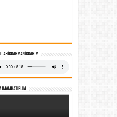
İLLAHİRRAHMANİRRAHİM
M İMAMHATİPLİM