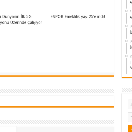
A
1
 Dünyanın İlk 5G
ESPOR Emeklilik yaşı 25’e indi!
A
zyonu Üzerinde Çalışıyor
3
İ
3
İ
2
T
A