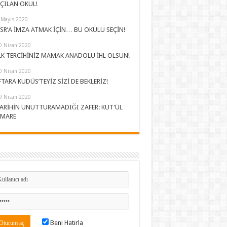
ÇILAN OKUL!
 Mayıs 2020
SR’A İMZA ATMAK İÇİN… BU OKULU SEÇİN!
0 Nisan 2020
LK TERCİHİNİZ MAMAK ANADOLU İHL OLSUN!
0 Nisan 2020
FTARA KUDÜS’TEYİZ SİZİ DE BEKLERİZ!
9 Nisan 2020
ARİHİN UNUTTURAMADIĞI ZAFER: KUT’ÜL
MARE
Beni Hatırla