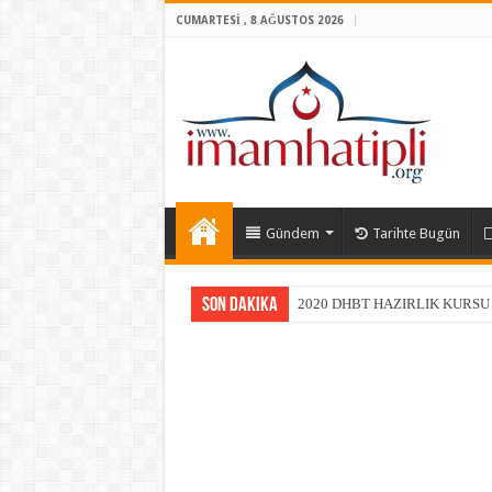
CUMARTESI , 8 AĞUSTOS 2026
Gündem
Tarihte Bugün
Son Dakika
2020 DHBT HAZIRLIK KURSU
40 HAFIZ LGS’DE BİRİNCİ
40 YILLIK TECRÜBE İLE BAŞ
TEKNOLOJİK VE FERAH SIN
TEKNOLOJİ İLE EĞİTİMİN BU
4 KITA 53 ÜLKE! BAŞKENT’T