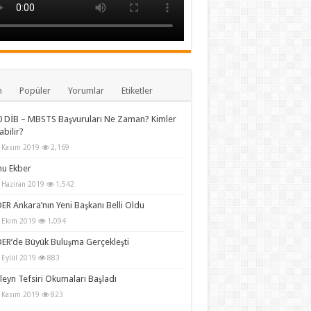
n
Popüler
Yorumlar
Etiketler
 DİB – MBSTS Başvuruları Ne Zaman? Kimler
abilir?
 Kasım 2019
2,169
hu Ekber
 Haziran 2019
1,542
R Ankara’nın Yeni Başkanı Belli Oldu
 Ekim 2019
1,094
ER’de Büyük Buluşma Gerçekleşti
 Eylül 2019
883
leyn Tefsiri Okumaları Başladı
 Kasım 2019
823