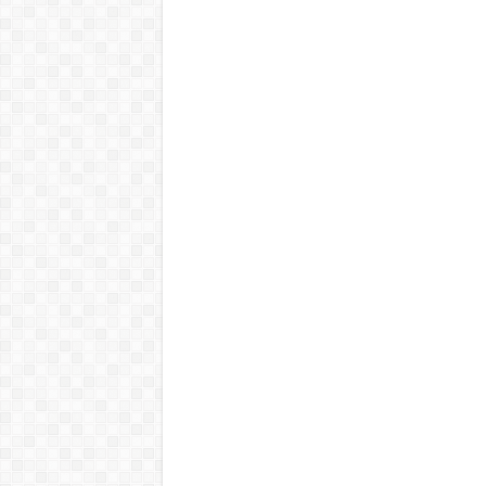
30 Nisan 2020
İLK TERCİHİNİZ MAMAK AN
29 Nisan 2020
TARİHİN UNUTTURAMADIĞ
ZAFER: KUT’ÜL AMARE