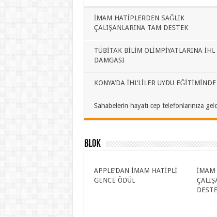
İMAM HATİPLERDEN SAĞLIK
ÇALIŞANLARINA TAM DESTEK
TÜBİTAK BİLİM OLİMPİYATLARINA İHL
DAMGASI
KONYA’DA İHL’LİLER UYDU EĞİTİMİNDE
Sahabelerin hayatı cep telefonlarınıza geld
BLOK
APPLE’DAN İMAM HATİPLİ
İMAM 
GENCE ÖDÜL
ÇALIŞ
DEST