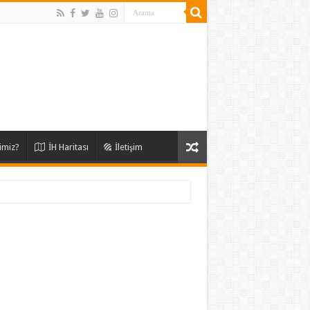
imiz?
İH Haritası
İletişim