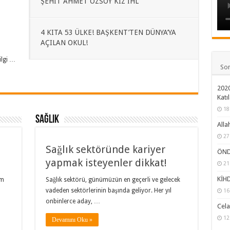
ŞEHİT AHMET ÖZSOY KIZ İHL
4 KITA 53 ÜLKE! BAŞKENT’TEN DÜNYA’YA
AÇILAN OKUL!
ilgi …
So
2020
Katıl
18
Sağlık
Alla
27
Sağlık sektöründe kariyer
ÖNDE
yapmak isteyenler dikkat!
21
KİHD
am
Sağlık sektörü, günümüzün en geçerli ve gelecek
vadeden sektörlerinin başında geliyor. Her yıl
16
onbinlerce aday, …
Cela
12
Devamını Oku »