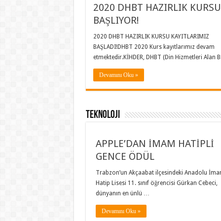
2020 DHBT HAZIRLIK KURSU
BAŞLIYOR!
2020 DHBT HAZIRLIK KURSU KAYITLARIMIZ
BAŞLADI!DHBT 2020 Kurs kayıtlarımız devam
etmektedir.KİHDER, DHBT (Din Hizmetleri Alan B
Devamını Oku »
Teknoloji
APPLE’DAN İMAM HATİPLİ
GENCE ÖDÜL
Trabzon’un Akçaabat ilçesindeki Anadolu İm
Hatip Lisesi 11. sınıf öğrencisi Gürkan Cebeci,
dünyanın en ünlü …
Devamını Oku »