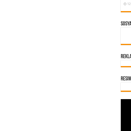
12
Sosy
REKL
Resi