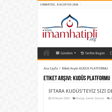
CUMARTESI , 8 AĞUSTOS 2026
Gündem
Tarihte Bugün
Ana Sayfa
/
Etiket Arşivi: KUDÜS PLATFORMU
Etiket Arşivi:
KUDÜS PLATFORMU
İFTARA KUDÜS’TEYİZ SİZİ D
30 Nisan 2020
Dünya
,
Genel
,
Güncel
0