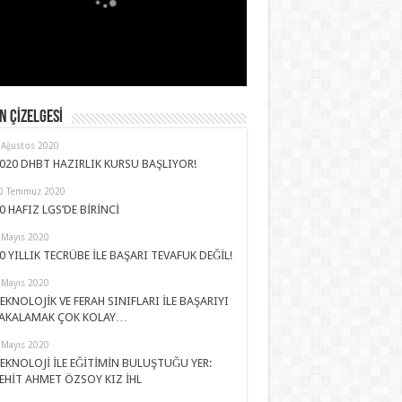
 ÇİZELGESİ
 Ağustos 2020
020 DHBT HAZIRLIK KURSU BAŞLIYOR!
0 Temmuz 2020
0 HAFIZ LGS’DE BİRİNCİ
 Mayıs 2020
0 YILLIK TECRÜBE İLE BAŞARI TEVAFUK DEĞİL!
 Mayıs 2020
EKNOLOJİK VE FERAH SINIFLARI İLE BAŞARIYI
AKALAMAK ÇOK KOLAY…
 Mayıs 2020
EKNOLOJİ İLE EĞİTİMİN BULUŞTUĞU YER:
EHİT AHMET ÖZSOY KIZ İHL