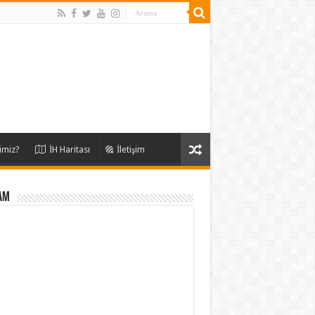
imiz?
İH Haritası
İletişim
AM