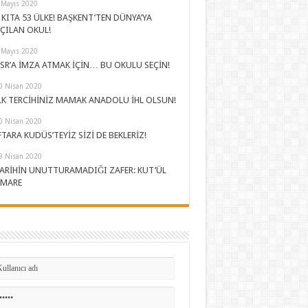
 Mayıs 2020
 KITA 53 ÜLKE! BAŞKENT’TEN DÜNYA’YA
ÇILAN OKUL!
 Mayıs 2020
SR’A İMZA ATMAK İÇİN… BU OKULU SEÇİN!
0 Nisan 2020
LK TERCİHİNİZ MAMAK ANADOLU İHL OLSUN!
0 Nisan 2020
FTARA KUDÜS’TEYİZ SİZİ DE BEKLERİZ!
9 Nisan 2020
ARİHİN UNUTTURAMADIĞI ZAFER: KUT’ÜL
MARE