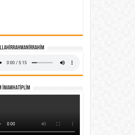
İLLAHİRRAHMANİRRAHİM
M İMAMHATİPLİM