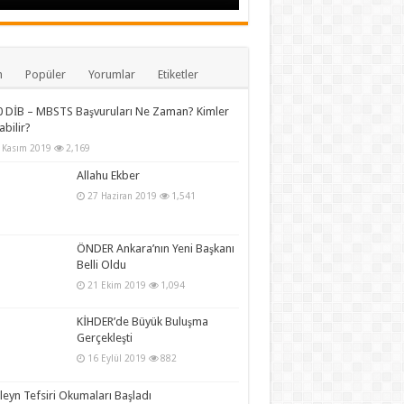
n
Popüler
Yorumlar
Etiketler
 DİB – MBSTS Başvuruları Ne Zaman? Kimler
abilir?
 Kasım 2019
2,169
Allahu Ekber
27 Haziran 2019
1,541
ÖNDER Ankara’nın Yeni Başkanı
Belli Oldu
21 Ekim 2019
1,094
KİHDER’de Büyük Buluşma
Gerçekleşti
16 Eylül 2019
882
leyn Tefsiri Okumaları Başladı