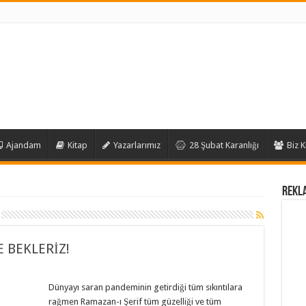
Ajandam
Kitap
Yazarlarımız
28 Şubat Karanlığı
Biz K
REKL
E BEKLERİZ!
Dünyayı saran pandeminin getirdiği tüm sıkıntılara
rağmen Ramazan-ı Şerif tüm güzelliği ve tüm