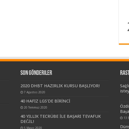
Son Gönderiler
Ras
2020 DHBT HAZIRLIK KURSU BAŞLIYOR!
Sağl
iste
7 Ağustos 2020
40 HAFIZ LGS’DE BİRİNCİ
Özdi
20 Temmuz 2020
Başa
40 YILLIK TECRÜBE İLE BAŞARI TEVAFUK
13 
DEĞİL!
Düny
5 Mayıs 2020