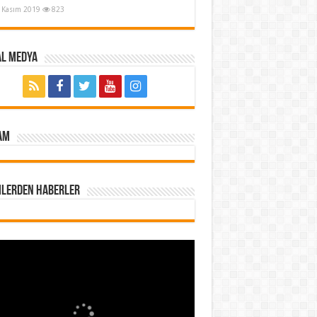
 Kasım 2019
823
al Medya
AM
mlerden Haberler