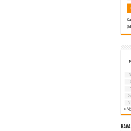
Ka
Şi
P
3
1
1
2
3
« A
Hava