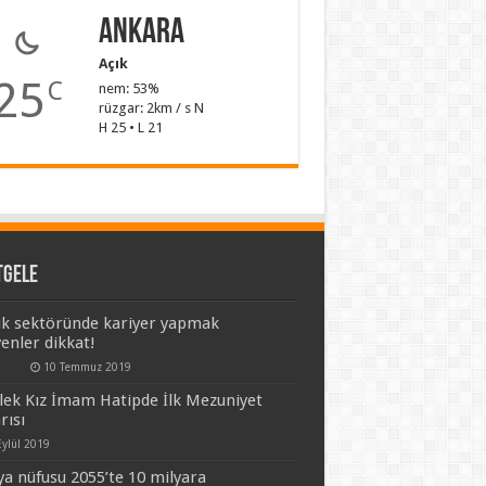
Ankara
Açık
25
C
nem: 53%
rüzgar: 2km / s N
H 25 • L 21
tgele
ık sektöründe kariyer yapmak
yenler dikkat!
10 Temmuz 2019
lek Kız İmam Hatipde İlk Mezuniyet
rısı
Eylül 2019
a nüfusu 2055’te 10 milyara