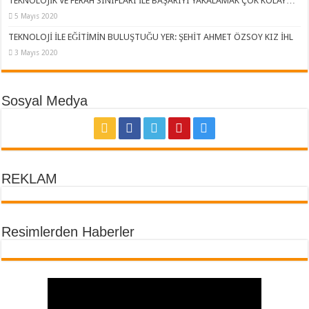
TEKNOLOJİK VE FERAH SINIFLARI İLE BAŞARIYI YAKALAMAK ÇOK KOLAY…
5 Mayıs 2020
TEKNOLOJİ İLE EĞİTİMİN BULUŞTUĞU YER: ŞEHİT AHMET ÖZSOY KIZ İHL
3 Mayıs 2020
Sosyal Medya
REKLAM
Resimlerden Haberler