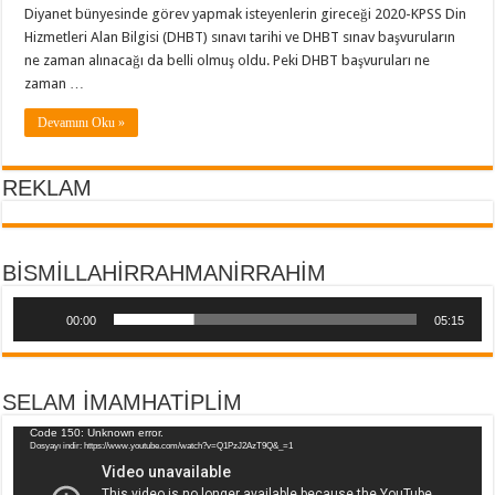
Diyanet bünyesinde görev yapmak isteyenlerin gireceği 2020-KPSS Din
Hizmetleri Alan Bilgisi (DHBT) sınavı tarihi ve DHBT sınav başvuruların
ne zaman alınacağı da belli olmuş oldu. Peki DHBT başvuruları ne
zaman …
Devamını Oku »
REKLAM
BİSMİLLAHİRRAHMANİRRAHİM
Ses
oynatıcı
00:00
05:15
SELAM İMAMHATİPLİM
Video
Code 150: Unknown error.
Dosyayı indir: https://www.youtube.com/watch?v=Q1PzJ2AzT9Q&_=1
oynatıcı