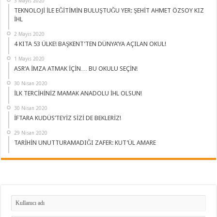
3 Mayıs 2020
TEKNOLOJİ İLE EĞİTİMİN BULUŞTUĞU YER: ŞEHİT AHMET ÖZSOY KIZ
İHL
2 Mayıs 2020
4 KITA 53 ÜLKE! BAŞKENT’TEN DÜNYA’YA AÇILAN OKUL!
1 Mayıs 2020
ASR’A İMZA ATMAK İÇİN… BU OKULU SEÇİN!
30 Nisan 2020
İLK TERCİHİNİZ MAMAK ANADOLU İHL OLSUN!
30 Nisan 2020
İFTARA KUDÜS’TEYİZ SİZİ DE BEKLERİZ!
29 Nisan 2020
TARİHİN UNUTTURAMADIĞI ZAFER: KUT’ÜL AMARE