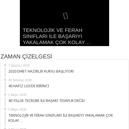
TEKNOLOJİK VE FERAH
TEKNOLOJİ İLE EĞİTİMİN
2020 DHBT HAZIRLIK KURSU
40 YILLIK TECRÜBE İLE BAŞARI
SINIFLARI İLE BAŞARIYI
BULUŞTUĞU YER: ŞEHİT AHMET
BAŞLIYOR!
40 HAFIZ LGS’DE BİRİNCİ
TEVAFUK DEĞİL!
YAKALAMAK ÇOK KOLAY…
ÖZSOY KIZ İHL
ZAMAN ÇİZELGESİ
7 Ağustos 2020
2020 DHBT HAZIRLIK KURSU BAŞLIYOR!
20 Temmuz 2020
40 HAFIZ LGS’DE BİRİNCİ
5 Mayıs 2020
40 YILLIK TECRÜBE İLE BAŞARI TEVAFUK DEĞİL!
5 Mayıs 2020
TEKNOLOJİK VE FERAH SINIFLARI İLE BAŞARIYI YAKALAMAK ÇOK
KOLAY…