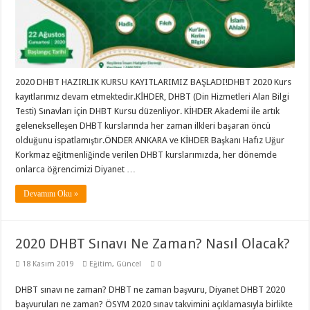
2020 DHBT HAZIRLIK KURSU KAYITLARIMIZ BAŞLADI!DHBT 2020 Kurs
kayıtlarımız devam etmektedir.KİHDER, DHBT (Din Hizmetleri Alan Bilgi
Testi) Sınavları için DHBT Kursu düzenliyor. KİHDER Akademi ile artık
gelenekselleşen DHBT kurslarında her zaman ilkleri başaran öncü
olduğunu ispatlamıştır.ÖNDER ANKARA ve KİHDER Başkanı Hafız Uğur
Korkmaz eğitmenliğinde verilen DHBT kurslarımızda, her dönemde
onlarca öğrencimizi Diyanet …
Devamını Oku »
2020 DHBT Sınavı Ne Zaman? Nasıl Olacak?
18 Kasım 2019
Eğitim
,
Güncel
0
DHBT sınavı ne zaman? DHBT ne zaman başvuru, Diyanet DHBT 2020
başvuruları ne zaman? ÖSYM 2020 sınav takvimini açıklamasıyla birlikte