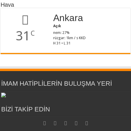
Hava
Ankara
Açık
31
C
nem: 27%
rüzgar: 1km / s KKD
H 31 • L 31
İMAM HATİPLİLERİN BULUŞMA YERİ
BİZİ TAKİP EDİN