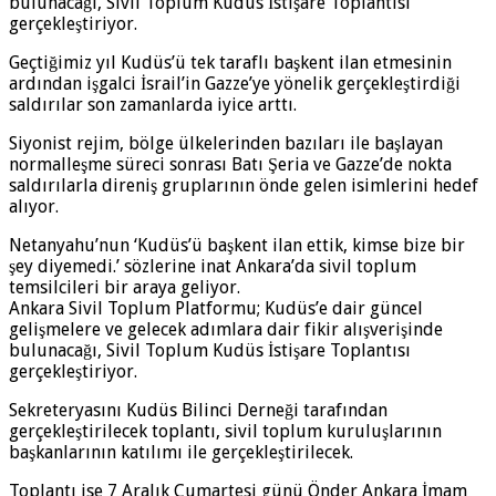
bulunacağı, Sivil Toplum Kudüs İstişare Toplantısı
gerçekleştiriyor.
Geçtiğimiz yıl Kudüs’ü tek taraflı başkent ilan etmesinin
ardından işgalci İsrail’in Gazze’ye yönelik gerçekleştirdiği
saldırılar son zamanlarda iyice arttı.
Siyonist rejim, bölge ülkelerinden bazıları ile başlayan
normalleşme süreci sonrası Batı Şeria ve Gazze’de nokta
saldırılarla direniş gruplarının önde gelen isimlerini hedef
alıyor.
Netanyahu’nun ‘Kudüs’ü başkent ilan ettik, kimse bize bir
şey diyemedi.’ sözlerine inat Ankara’da sivil toplum
temsilcileri bir araya geliyor.
Ankara Sivil Toplum Platformu; Kudüs’e dair güncel
gelişmelere ve gelecek adımlara dair fikir alışverişinde
bulunacağı, Sivil Toplum Kudüs İstişare Toplantısı
gerçekleştiriyor.
Sekreteryasını Kudüs Bilinci Derneği tarafından
gerçekleştirilecek toplantı, sivil toplum kuruluşlarının
başkanlarının katılımı ile gerçekleştirilecek.
Toplantı ise 7 Aralık Cumartesi günü Önder Ankara İmam