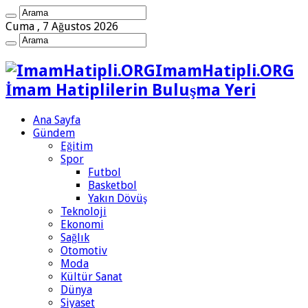
Cuma , 7 Ağustos 2026
ImamHatipli.ORG
İmam Hatiplilerin Buluşma Yeri
Ana Sayfa
Gündem
Eğitim
Spor
Futbol
Basketbol
Yakın Dövüş
Teknoloji
Ekonomi
Sağlık
Otomotiv
Moda
Kültür Sanat
Dünya
Siyaset