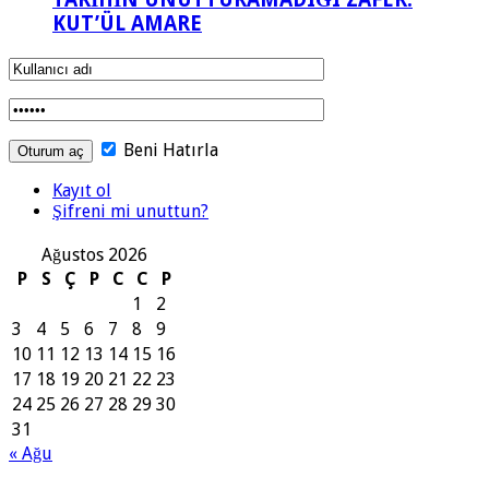
KUT’ÜL AMARE
Beni Hatırla
Kayıt ol
Şifreni mi unuttun?
Ağustos 2026
P
S
Ç
P
C
C
P
1
2
3
4
5
6
7
8
9
10
11
12
13
14
15
16
17
18
19
20
21
22
23
24
25
26
27
28
29
30
31
« Ağu