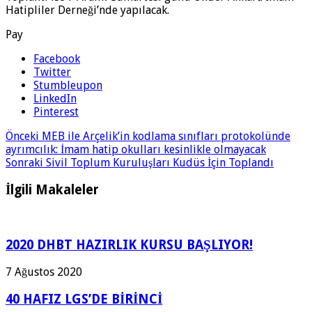
Hatipliler Derneği’nde yapılacak.
Pay
Facebook
Twitter
Stumbleupon
LinkedIn
Pinterest
Önceki
MEB ile Arçelik’in kodlama sınıfları protokolünde
ayrımcılık: İmam hatip okulları kesinlikle olmayacak
Sonraki
Sivil Toplum Kuruluşları Kudüs İçin Toplandı
İlgili Makaleler
2020 DHBT HAZIRLIK KURSU BAŞLIYOR!
7 Ağustos 2020
40 HAFIZ LGS’DE BİRİNCİ