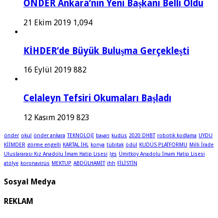
ÖNDER Ankara’nın Yeni Başkanı Belli Oldu
21 Ekim 2019
1,094
KİHDER’de Büyük Buluşma Gerçekleşti
16 Eylül 2019
882
Celaleyn Tefsiri Okumaları Başladı
12 Kasım 2019
823
önder
okul
önder ankara
TEKNOLOJİ
başarı
kudüs
2020 DHBT
robotik kodlama
UYDU
KİİMDER
görme engelli
KARTAL İHL
konya
tübitak
ödül
KUDÜS PLATFORMU
Milli İrade
Uluslararası Kız Anadolu İmam Hatip Lisesi
lgs
Ümitköy Anadolu İmam Hatip Lisesi
atölye
koronavirüs
MEKTUP
ABDÜLHAMİT
ihh
FİLİSTİN
Sosyal Medya
REKLAM