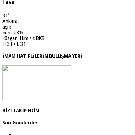
Hava
C
31
Ankara
açık
nem: 23%
rüzgar: 1km / s BKB
H 31 • L 31
İMAM HATİPLİLERİN BULUŞMA YERİ
BİZİ TAKİP EDİN
Son Gönderiler