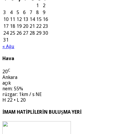
1
2
3
4
5
6
7
8
9
10
11
12
13
14
15
16
17
18
19
20
21
22
23
24
25
26
27
28
29
30
31
« Ağu
Hava
C
20
Ankara
açık
nem: 55%
rüzgar: 1km / s NE
H 22 • L 20
İMAM HATİPLİLERİN BULUŞMA YERİ