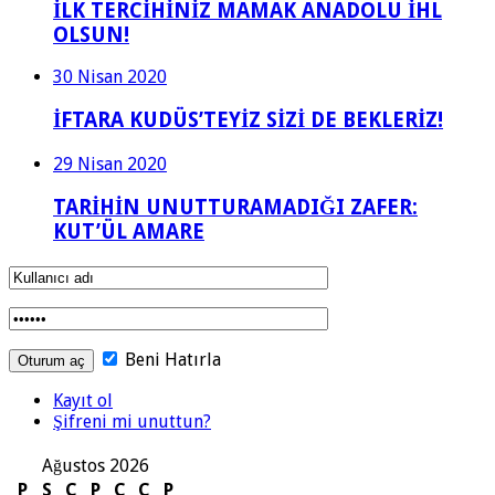
İLK TERCİHİNİZ MAMAK ANADOLU İHL
OLSUN!
30 Nisan 2020
İFTARA KUDÜS’TEYİZ SİZİ DE BEKLERİZ!
29 Nisan 2020
TARİHİN UNUTTURAMADIĞI ZAFER:
KUT’ÜL AMARE
Beni Hatırla
Kayıt ol
Şifreni mi unuttun?
Ağustos 2026
P
S
Ç
P
C
C
P