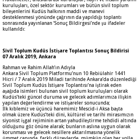
kuruluşları, özel sektör kurumları ve bütün sivil toplum
bileşenlerini Kudüs halkının maddi ve manevi
desteklenmesi yönünde çağrının da yapıldığı toplantı
sonrasında yayınlanan ‘Sonuç Bildirgesi’nde şu ifadeler
kullanıldı:
Sivil Toplum Kudüs İstişare Toplantısı Sonuç Bildirisi
07 Aralık 2019, Ankara
Rahman ve Rahim Allah’ın Adıyla
Ankara Sivil Toplum Platformu’nun 10 Rebiülahir 1441
Hicri / 7 Aralık 2019 Miladi tarihinde Ankara’da düzenlediği
Sivil Toplum Kudüs İstişare Toplantısı’na iştirak eden
aşağıda isimleri bulunan sivil toplum kuruluşları olarak
Kudüs’teki güncel duruma ve gelecek adımlarımıza ilişkin
yapılan değerlendirme ve istişareler sonucunda;
İlk kıblemiz ve üçüncü haremimiz Mescid-i Aksa başta
olmak üzere Kudüs’teki dini, kültürel ve tarihi mirasımızın
siyonist işgal rejiminin artan yahudileştirme tehdidi altında
olduğunu göz önüne alarak; bunların aslına uygun olarak
korunması ve gelecek nesillere aktarılmasına yönelik
ümmet çapında, farklı düzeylerde, mümkün olan her yolla