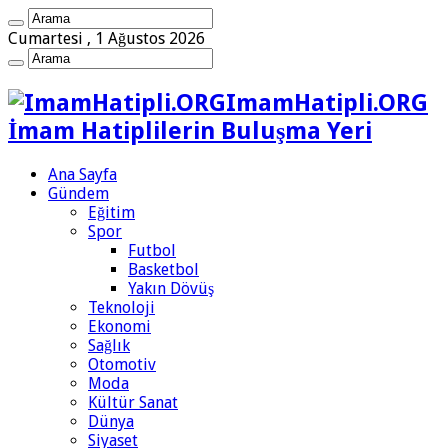
Cumartesi , 1 Ağustos 2026
ImamHatipli.ORG
İmam Hatiplilerin Buluşma Yeri
Ana Sayfa
Gündem
Eğitim
Spor
Futbol
Basketbol
Yakın Dövüş
Teknoloji
Ekonomi
Sağlık
Otomotiv
Moda
Kültür Sanat
Dünya
Siyaset