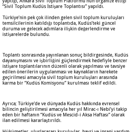
yaptığı, Ankara Sivil Toplum Platformu’nun organize ettiği
“Sivil Toplum Kudüs İstişare Toplantısı” yapıldı.
Türkiye’nin pek çok ilinden gelen sivil toplum kuruluşları
temsilcilerinin katıldığı toplantıda, Kudüs’teki güncel
duruma ve gelecek adımlara ilişkin değerlendirme ve
istişarelerde bulundu.
Toplantı sonrasında yayınlanan sonuç bildirgesinde, Kudüs
dayanışmasını ve işbirliğini güçlendirmek hedefiyle benzer
istişare toplantılarının düzenli olarak yapılması ve tavsiye
edilen önerilerin uygulanması ve kaynakların harekete
geçirilmesi amacıyla sivil toplum kuruluşları arasında
karma bir “Kudüs Komisyonu” kurulması teklif edildi.
Ayrıca; Türkiye’de ve dünyada Kudüs hakkında evrensel
bilincin geliştirilmesi amacıyla her yıl Mirac-ı Nebi’yi takip
eden bir haftanın “Kudüs ve Mescid-i Aksa Haftası” olarak
ilan edilmesi kararlaştırıldı.
Hükümetler, uluslararası kuruluşlar, hayri ve insani yardım