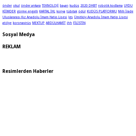
önder
okul
önder ankara
TEKNOLOJİ
başarı
kudüs
2020 DHBT
robotik kodlama
UYDU
KİİMDER
görme engelli
KARTAL İHL
konya
tübitak
ödül
KUDÜS PLATFORMU
Milli İrade
Uluslararası Kız Anadolu İmam Hatip Lisesi
lgs
Ümitköy Anadolu İmam Hatip Lisesi
atölye
koronavirüs
MEKTUP
ABDÜLHAMİT
ihh
FİLİSTİN
Sosyal Medya
REKLAM
Resimlerden Haberler