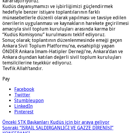
kararlaştırıyoruz.
Kudüs dayanışmamızı ve işbirliğimizi güçlendirmek
hedefiyle benzer istişare toplantılarının farklı
münasebetlerle düzenli olarak yapılması ve tavsiye edilen
önerilerin uygulanması ve kaynakların harekete geçirilmesi
amacıyla sivil toplum kuruluşları arasında karma bir
“Kudüs Komisyonu” kurulmasını teklif ediyoruz.
Sonuç olarak; toplantının düzenlenmesinde emeği geçen
Ankara Sivil Toplum Platformu’na, evsahipliği yapan
ÖNDER Ankara İmam-Hatipler Derneği’ne, Ankara’dan ve
Ankara dışından katılan değerli sivil toplum kuruluşları
temsilcilerine teşekkür ediyoruz.
Tevfik Allah’tandır.
Pay
Facebook
Twitter
Stumbleupon
LinkedIn
Pinterest
Önceki
STK Başkanları Kudüs için bir araya geliyor
Sonraki
”İSRAİL SALDIRGANLIĞI VE GAZZE DİRENİŞİ”