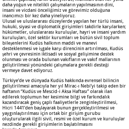
daha yoğun ve nitelikli çalışmaların yapılmasının dini,
insani ve vicdani önceliğimiz ve görevimiz olduğuna
inancımızı bir kez daha yineliyoruz.
Ulusal ve uluslararası düzeylerde yapılan her türlü insani,
hukuki, siyasi ve diplomatik girişimleri takdirle karşılarken;
hükümetler, uluslararası kuruluşlar, hayri ve insani yardım
kuruluşları, özel sektör kurumları ve bütün sivil toplum
bileşenlerini Kudüs halkının maddi ve manevi
desteklenmesi ve işgale karşı direncinin artırılması, Kudüs
şehri ve çevresinin iktisadi ve sosyal gelişimine destek
olunması ve orada bulunan vakıfların ve vakıf mallarının
geliştirilmesi yönündeki çalışmalara gerekli desteği
vermeye davet ediyoruz.
Türkiye’de ve dünyada Kudüs hakkında evrensel bilincin
geliştirilmesi amacıyla her yıl Mirac-ı Nebi’yi takip eden bir
haftanın “Kudüs ve Mescid-i Aksa Haftası” olarak ilan
edilerek toplumun her kesimine bilgi ve farkındalık
kazandıracak geniş çaplı faaliyetlerle zenginleştirilmesi,
Hicri 1441’den başlayarak bunun gerçekleştirilmesi ve
yaygınlaştırılması için ortak bir girişim gurubu
oluşturularak ilgili sivil, resmi ve özel kurum ve kuruluşlar
nezdinde gerekli girişimlerin başlatılmasını